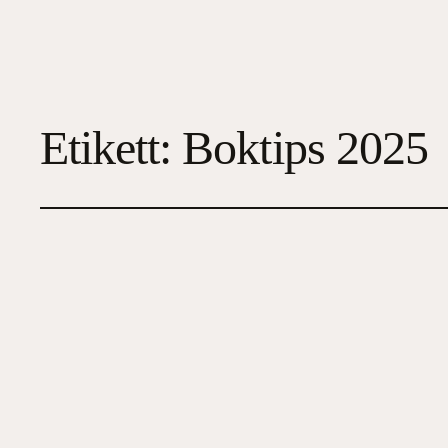
Etikett:
Boktips 2025
Ett modigt spöke
2025-12-28
5
, 
Barn