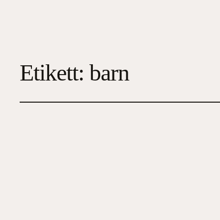
Etikett:
barn
Lilla Adelina på f
2026-06-19
4
, 
Barn
, 
Familj/Hälsa/Ekonomi