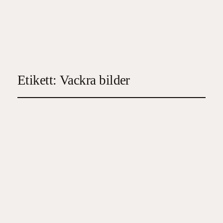
Etikett:
Vackra bilder
Minnen : stigar, vägar
och årstider
2024-12-19
3
, 
Familj/Hälsa/Ekonomi