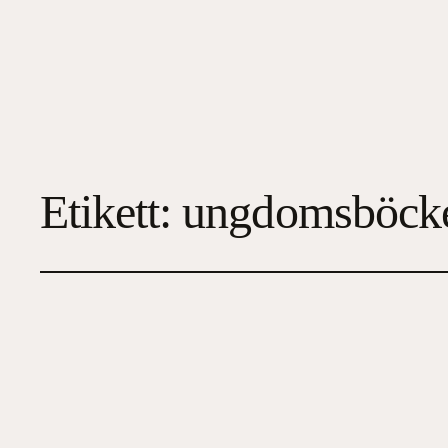
Etikett:
ungdomsböck
Ran
2026-02-14
4
, 
Dystopi
, 
Tonår/Ungdom