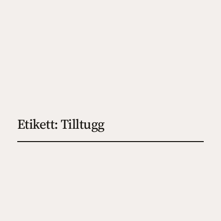
Etikett:
Tilltugg
Snittar & bubbel
2023-12-26
5
, 
Familj/Hälsa/Ekonomi