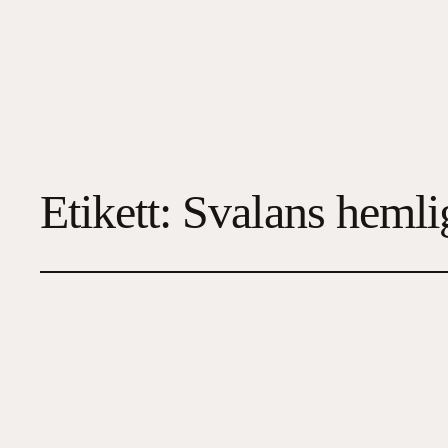
Etikett:
Svalans hemli
Linya – Svalans h
2025-03-11
4
, 
Fantasy / Sci-Fi
, 
Historisk skönlitte