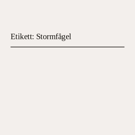
Etikett:
Stormfågel
Stormfågel
2024-09-25
3
, 
Deckare