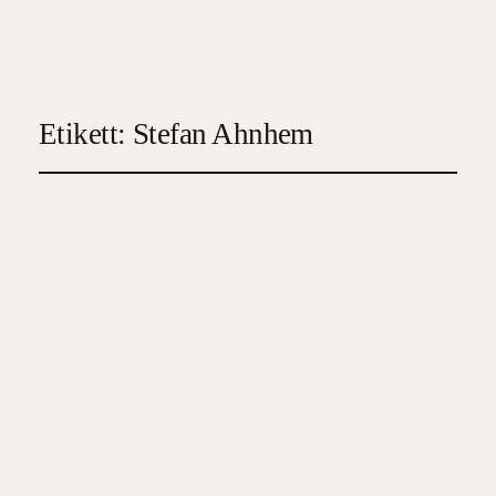
Etikett:
Stefan Ahnhem
Generation noll
2025-05-04
5
, 
Deckare