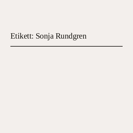
Etikett:
Sonja Rundgren
Allt som betyder något
2025-02-10
4
, 
Feelgood