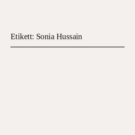
Etikett:
Sonia Hussain
Borde vara tacksam
2024-02-14
3
, 
Samtida skönlitteratur