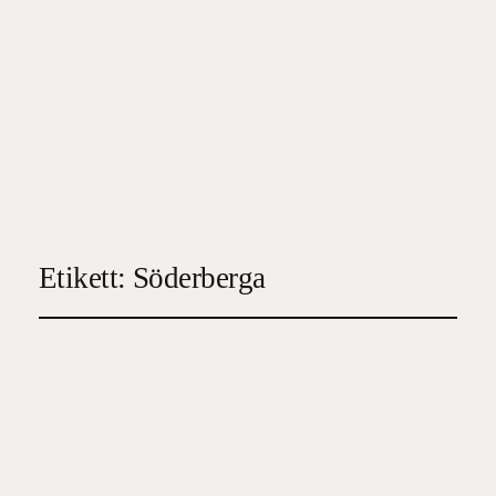
Etikett:
Söderberga
Farväl Söderberga
2023-07-05
4
, 
Feelgood