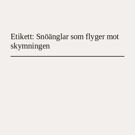
Etikett:
Snöänglar som flyger mot
skymningen
Snöänglar som flyger
mot skymningen
2024-12-05
4
, 
Deckare
, 
Spänningsroman