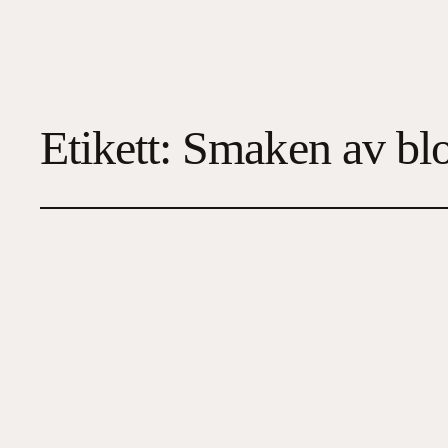
Etikett:
Smaken av bl
Smaken av blod
2026-02-27
4
, 
Deckare