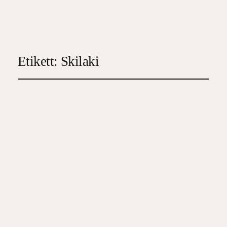
Etikett:
Skilaki
Skilaki
2024-02-03
3
, 
Feelgood
, 
Samtida skönlitteratur