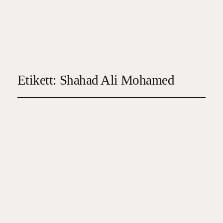
Etikett:
Shahad Ali Mohamed
I gränslandet
2023-12-31
3
, 
Novell
, 
Tonår/Ungdom