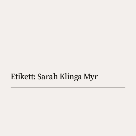
Etikett:
Sarah Klinga Myr
Lilla veterinärskolan
2024-10-31
4
, 
Barn