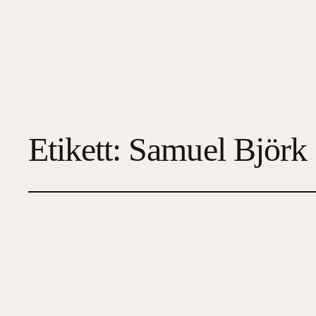
Etikett:
Samuel Björk
Vit som snö
2023-05-04
4
, 
Deckare