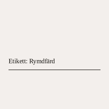
Etikett:
Rymdfärd
Betraktelser i
omloppsbana