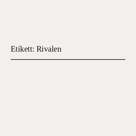
Etikett:
Rivalen
Döden i December
2024-05-03
4
, 
Deckare
, 
Spänningsroman