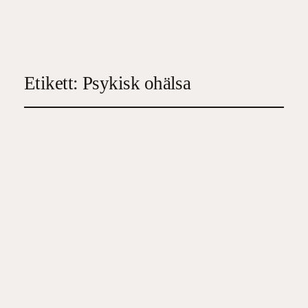
Etikett:
Psykisk ohälsa
Tystnad : Värdet av att
minska bruset
2024-07-29
3
, 
Familj/Hälsa/Ekonomi