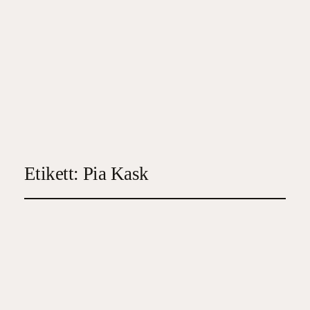
Etikett:
Pia Kask
Den stumma sorgen
2024-02-06
4
, 
Deckare