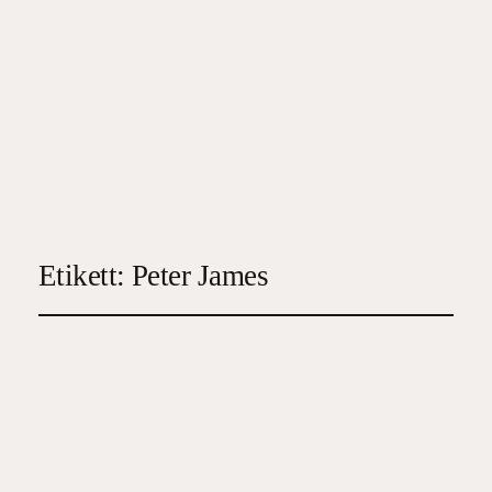
Etikett:
Peter James
Försvunnen. Död?
2023-04-03
5
, 
Deckare