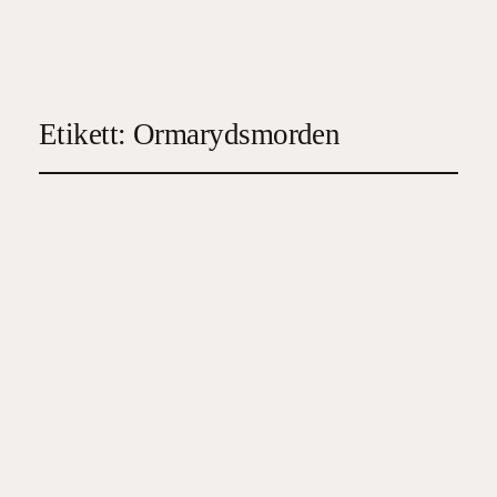
Etikett:
Ormarydsmorden
Mörkret faller över
skogen
2025-06-29
4
, 
Deckare