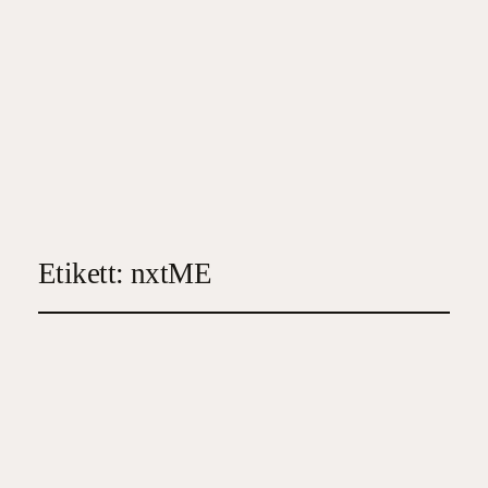
Etikett:
nxtME
Aldrig kunde han döda
mig