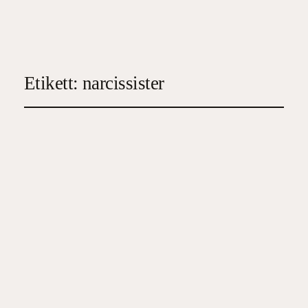
Etikett:
narcissister
Omgiven av energitjuvar
2023-04-23
3
, 
Familj/Hälsa/Ekonomi