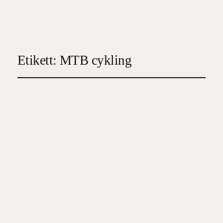
Etikett:
MTB cykling
Cykla i Skåne
2023-06-25
4
, 
Familj/Hälsa/Ekonomi