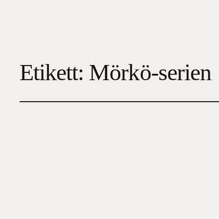
Etikett:
Mörkö-serien
Kidnappad
2023-12-25
5
, 
Deckare