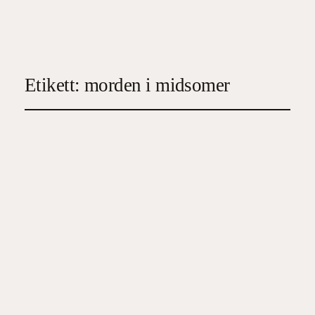
Etikett:
morden i midsomer
Morden i Great Diddling
2022-11-05
3
, 
Deckare