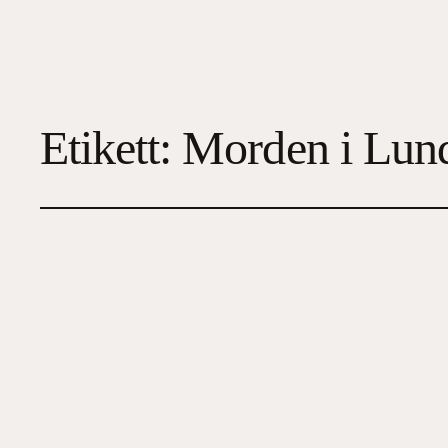
Etikett:
Morden i Lun
En djupfryst man i
2024-06-02
4
, 
Deckare
, 
Spänningsroman