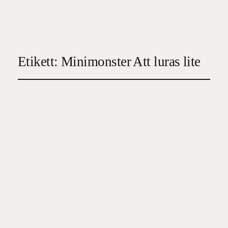
Etikett:
Minimonster Att luras lite
Minimonster – Att luras
lite
2026-01-13
4
, 
Barn