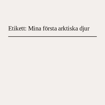
Etikett:
Mina första arktiska djur
Mina första arktiska djur
2025-03-07
5
, 
Barn