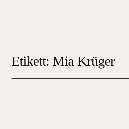
Etikett:
Mia Krüger
Vit som snö
2023-05-04
4
, 
Deckare