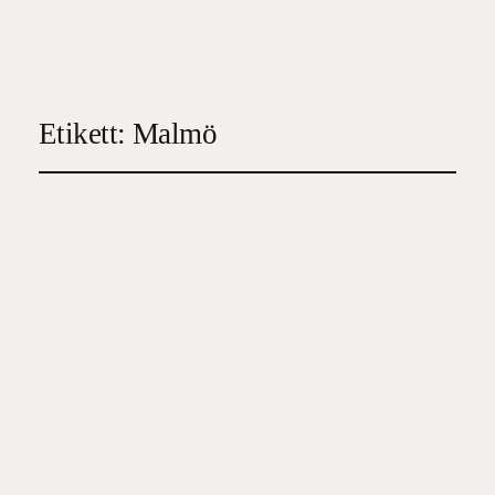
Etikett:
Malmö
Medan giftet sprider sig
2024-05-19
4
, 
Deckare
, 
Spänningsroman