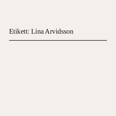
Etikett:
Lina Arvidsson
Kvinnorna i huset
2026-06-13
4
, 
Deckare