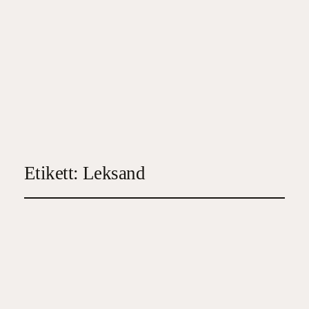
Etikett:
Leksand
Kyrkklockor vid älven
2024-07-26
4
, 
Feelgood