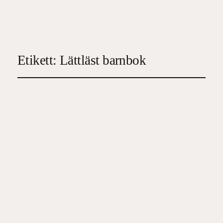
Etikett:
Lättläst barnbok
Fantisera mera
2026-07-08
5
, 
Barn