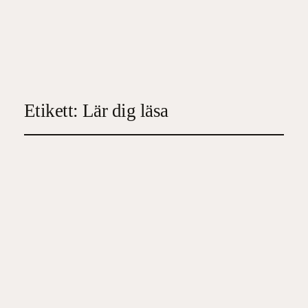
Etikett:
Lär dig läsa
Fotboll är bäst
2023-04-13
3
, 
Barn