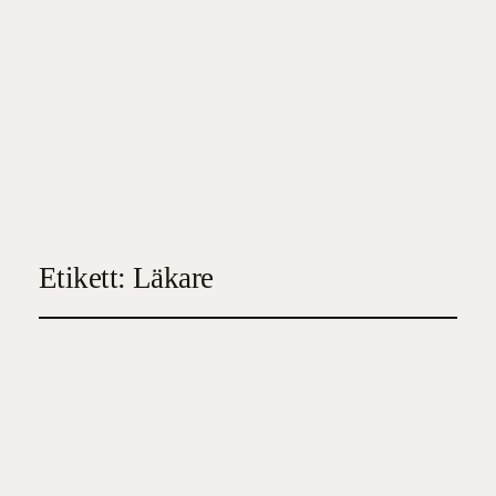
Etikett:
Läkare
Det gömda huset
2023-09-26
3
, 
Deckare