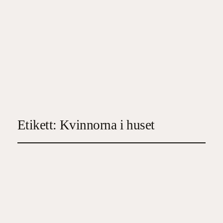
Etikett:
Kvinnorna i huset
Kvinnorna i huset
2026-06-13
4
, 
Deckare