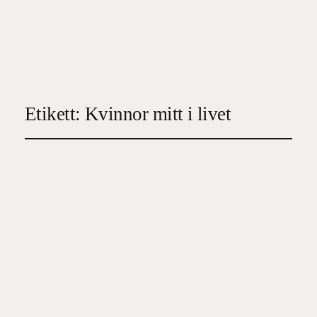
Etikett:
Kvinnor mitt i livet
Julias bok
2023-03-01
5
, 
Erotik