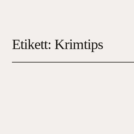
Etikett:
Krimtips
Blindgrav
2026-07-03
4
, 
Deckare