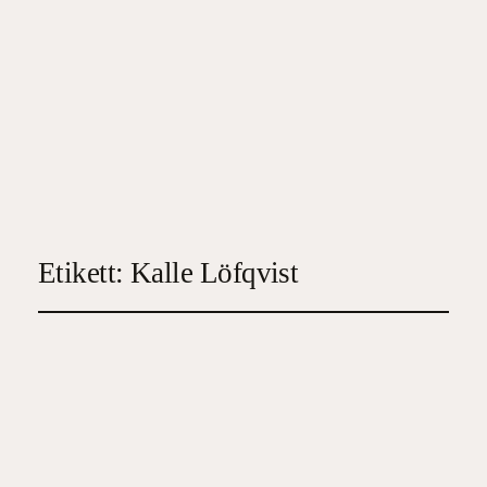
Etikett:
Kalle Löfqvist
Mellanchefens hämnd
2026-03-04
3
, 
Deckare