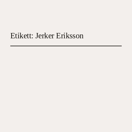
Etikett:
Jerker Eriksson
Påfågelmannen
2026-02-24
5
, 
Deckare