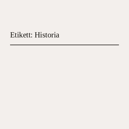
Etikett:
Historia
Stockholm 1848
2026-06-20
5
, 
Deckare
, 
Historisk skönlitteratur