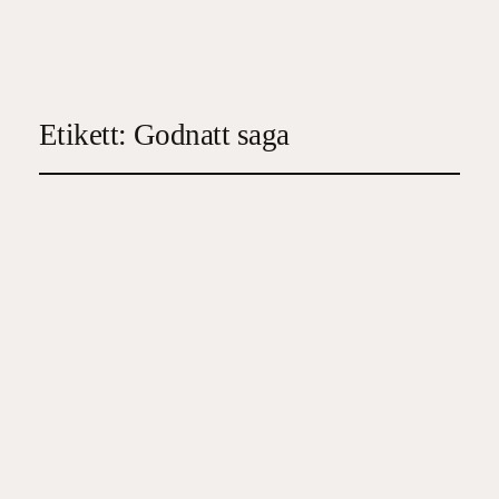
Etikett:
Godnatt saga
God natt min skatt:
Skogens djur
2025-11-22
5
, 
Barn