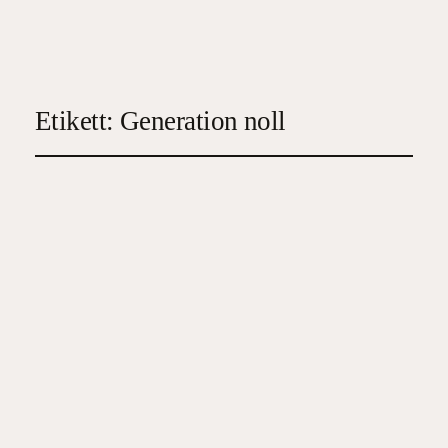
Etikett:
Generation noll
Generation noll
2025-05-04
5
, 
Deckare