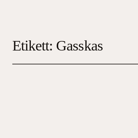
Etikett:
Gasskas
Havsörnens skrik
2023-02-24
3
, 
Deckare