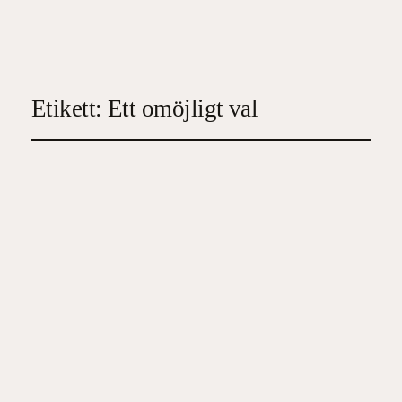
Etikett:
Ett omöjligt val
Ett omöjligt val
2023-08-03
4
, 
Feelgood
, 
Samtida skönlitteratur