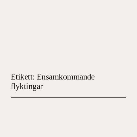
Etikett:
Ensamkommande
flyktingar
Under mammas vingar