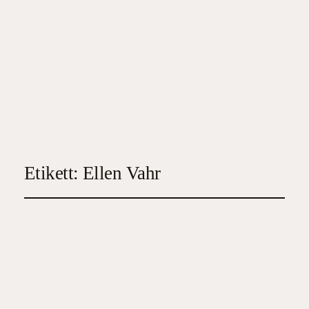
Etikett:
Ellen Vahr
Sjukhuset på Ellis Island
2026-04-02